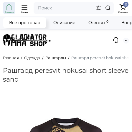
0
Главная
Меню
Корзина
0
Все про товар
Описание
Отзывы
Вопр
Главная
Одежда
Рашгарды
Рашгард peresvit hokusai short
Рашгард peresvit hokusai short sleeve
sand