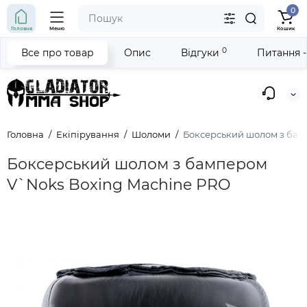
0
Головна
Меню
Кошик
0
Все про товар
Опис
Відгуки
Питання -
Головна
Екіпірування
Шоломи
Боксерський шолом з бам
Боксерський шолом з бампером
V`Noks Boxing Machine PRO