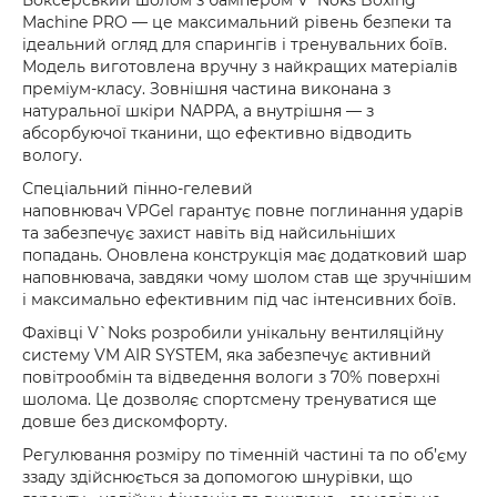
Боксерський шолом з бампером
V`Noks Boxing
Machine PRO
— це максимальний рівень безпеки та
ідеальний огляд для спарингів і тренувальних боїв.
Модель виготовлена вручну з найкращих матеріалів
преміум-класу. Зовнішня частина виконана з
натуральної шкіри
NAPPA
, а внутрішня — з
абсорбуючої тканини, що ефективно відводить
вологу.
Спеціальний пінно-гелевий
наповнювач
VPGel
гарантує повне поглинання ударів
та забезпечує захист навіть від найсильніших
попадань. Оновлена конструкція має додатковий шар
наповнювача, завдяки чому шолом став ще зручнішим
і максимально ефективним під час інтенсивних боїв.
Фахівці
V`Noks
розробили унікальну вентиляційну
систему
VM AIR SYSTEM
, яка забезпечує активний
повітрообмін та відведення вологи з 70% поверхні
шолома. Це дозволяє спортсмену тренуватися ще
довше без дискомфорту.
Регулювання розміру по тіменній частині та по об’єму
ззаду здійснюється за допомогою шнурівки, що