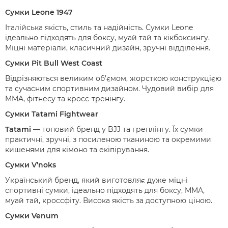
Сумки Leone 1947
Італійська якість, стиль та надійність. Сумки Leone
ідеально підходять для боксу, муай тай та кікбоксингу.
Міцні матеріали, класичний дизайн, зручні відділення.
Сумки Pit Bull West Coast
Відрізняються великим об’ємом, жорсткою конструкцією
та сучасним спортивним дизайном. Чудовий вибір для
MMA, фітнесу та кросс-тренінгу.
Сумки Tatami Fightwear
Tatami
— топовий бренд у BJJ та греплінгу. Їх сумки
практичні, зручні, з посиленою тканиною та окремими
кишенями для кімоно та екіпірування.
Сумки V’noks
Український бренд, який виготовляє дуже міцні
спортивні сумки, ідеально підходять для боксу, MMA,
муай тай, кроссфіту. Висока якість за доступною ціною.
Сумки Venum