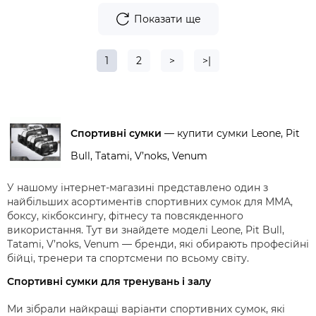
Показати ще
1
2
>
>|
Спортивні сумки
— купити сумки Leone, Pit
Bull, Tatami, V’noks, Venum
У нашому інтернет-магазині представлено один з
найбільших асортиментів
спортивних сумок для ММА,
боксу, кікбоксингу, фітнесу та повсякденного
використання
. Тут ви знайдете моделі
Leone, Pit Bull,
Tatami, V’noks, Venum
— бренди, які обирають професійні
бійці, тренери та спортсмени по всьому світу.
Спортивні сумки для тренувань і залу
Ми зібрали найкращі варіанти спортивних сумок, які