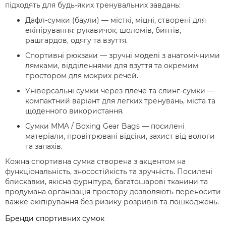
підходять для будь-яких тренувальних завдань:
Дафл-сумки (баули)
— місткі, міцні, створені для
екіпірування: рукавичок, шоломів, бинтів,
рашгардов, одягу та взуття.
Спортивні рюкзаки
— зручні моделі з анатомічними
лямками, відділеннями для взуття та окремим
простором для мокрих речей.
Універсальні сумки через плече та слинг-сумки
—
компактний варіант для легких тренувань, міста та
щоденного використання.
Сумки MMA / Boxing Gear Bags
— посилені
матеріали, провітрювані відсіки, захист від вологи
та запахів.
Кожна спортивна сумка створена з акцентом на
функціональність, зносостійкість та зручність. Посилені
блискавки, якісна фурнітура, багатошарові тканини та
продумана організація простору дозволяють переносити
важке екіпірування без ризику розривів та пошкоджень.
Бренди спортивних сумок