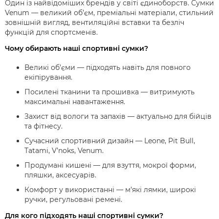
Один із найвідоміших брендів у світі єдиноборств. Сумки
Venum — великий об’єм, преміальні матеріали, стильний
зовнішній вигляд, вентиляційні вставки та безліч
функцій для спортсменів.
Чому обирають наші спортивні сумки?
Великі об’єми
— підходять навіть для повного
екіпірування.
Посилені тканини та прошивка
— витримують
максимальні навантаження.
Захист від вологи та запахів
— актуально для бійців
та фітнесу.
Сучасний спортивний дизайн
— Leone, Pit Bull,
Tatami, V’noks, Venum.
Продумані кишені
— для взуття, мокрої форми,
пляшки, аксесуарів.
Комфорт у використанні
— м’які лямки, широкі
ручки, регульовані ремені.
Для кого підходять наші спортивні сумки?