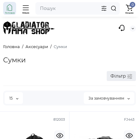
0
Головна
Меню
Кошик
Головна
Аксесуари
Сумки
Сумки
Фільтр
15
За замовчуванням
812003
FJ443