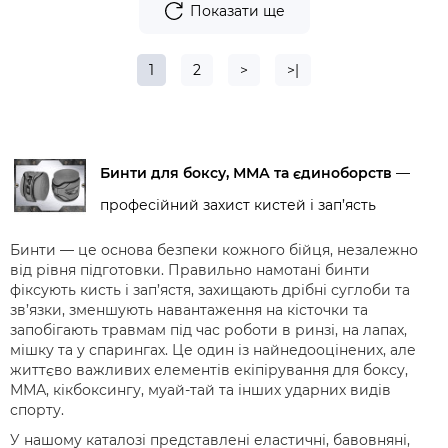
Показати ще
1
2
>
>|
Бинти для боксу, ММА та єдиноборств
—
професійний захист кистей і зап’ясть
Бинти — це основа безпеки кожного бійця, незалежно
від рівня підготовки. Правильно намотані бинти
фіксують кисть і зап’ястя, захищають дрібні суглоби та
зв’язки, зменшують навантаження на кісточки та
запобігають травмам під час роботи в ринзі, на лапах,
мішку та у спарингах. Це один із найнедооцінених, але
життєво важливих елементів екіпірування для боксу,
ММА, кікбоксингу, муай-тай та інших ударних видів
спорту.
У нашому каталозі представлені
еластичні, бавовняні,