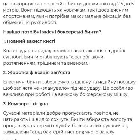
напівжорсткі та професійні бинти
довжиною від 2,5 до 5
метрів. Вони підходять як новачкам, так і досвідченим
спортсменам, яким потрібна максимальна фіксація без
обмеження рухливості.
Навіщо потрібні якісні боксерські бинти?
1. Повний захист кисті
Кожен удар передає велике навантаження на дрібні
суглоби. Бинти стабілізують їх, запобігаючи
розтягненням, тріщинам та вивихам.
2. Жорстка фіксація зап’ястя
Еластичні бинти забезпечують щільну та надійну посадку,
щоб зап’ястя не «зламувало» під час удару. Це особливо
важливо при роботі на важкому боксерському мішку.
3. Комфорт і гігієна
Сучасні матеріали добре пропускають повітря, не
натирають і швидко сохнуть. Бинти вбирають вологу та
продовжують термін служби боксерських рукавичок,
захищаючи їх від бактерій і неприємного запаху.