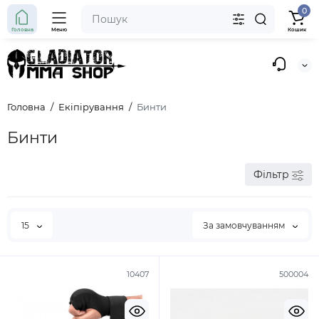
0
Головна
Меню
Кошик
Головна
Екіпірування
Бинти
Бинти
Фільтр
15
За замовчуванням
10407
500004