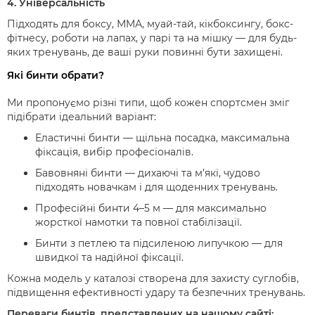
4. Універсальність
Підходять для боксу, ММА, муай-тай, кікбоксингу, бокс-
фітнесу, роботи на лапах, у парі та на мішку — для будь-
яких тренувань, де ваші руки повинні бути захищені.
Які бинти обрати?
Ми пропонуємо різні типи, щоб кожен спортсмен зміг
підібрати ідеальний варіант:
Еластичні бинти
— щільна посадка, максимальна
фіксація, вибір професіоналів.
Бавовняні бинти
— дихаючі та м’які, чудово
підходять новачкам і для щоденних тренувань.
Професійні бинти 4–5 м
— для максимально
жорсткої намотки та повної стабілізації.
Бинти з петлею та підсиленою липучкою
— для
швидкої та надійної фіксації.
Кожна модель у каталозі створена для захисту суглобів,
підвищення ефективності удару та безпечних тренувань.
Переваги бинтів, представлених на нашому сайті: